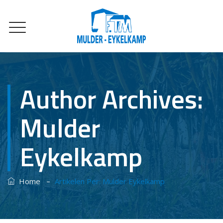
Author Archives:
Mulder
Eykelkamp
–
Home
Artikelen Per: Mulder Eykelkamp