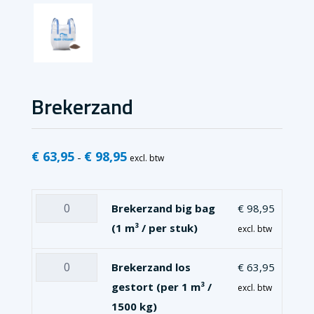
Brekerzand
€
63,95
€
98,95
Prijsklasse:
-
excl. btw
€ 63,95
tot
Brekerzand
Brekerzand big bag
€
98,95
€ 98,95
big
(1 m³ / per stuk)
excl. btw
bag
(1
Brekerzand
Brekerzand los
€
63,95
m³
los
gestort (per 1 m³ /
excl. btw
/
gestort
1500 kg)