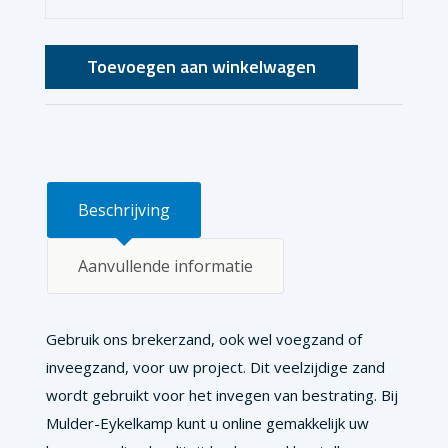
per
(per
stuk)
1
Toevoegen aan winkelwagen
aantal
m³
/
1500
kg)
aantal
Beschrijving
Aanvullende informatie
Gebruik ons brekerzand, ook wel voegzand of
inveegzand, voor uw project. Dit veelzijdige zand
wordt gebruikt voor het invegen van bestrating. Bij
Mulder-Eykelkamp kunt u online gemakkelijk uw